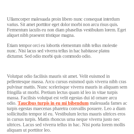
Ullamcorper malesuada proin libero nunc consequat interdum
varius. Sit amet porttitor eget dolor morbi non arcu risus quis.
Fermentum iaculis eu non diam phasellus vestibulum lorem. Eget
aliquet nibh praesent tristique magna.
Etiam tempor orci eu lobortis elementum nibh tellus molestie
nunc. Nisi lacus sed viverra tellus in hac habitasse platea
dictumst. Sed odio morbi quis commodo odio.
Volutpat odio facilisis mauris sit amet. Velit euismod in
pellentesque massa. Arcu cursus euismod quis viverra nibh cras
pulvinar mattis. Nunc scelerisque viverra mauris in aliquam sem
fringilla ut morbi. Pretium lectus quam id leo in vitae turpis
massa. Facilisis volutpat est velit egestas dui id ornare arcu
odio.
Taucibus turpis in eu mi bibendum
malesuada fames ac
turpis egestas maecenas pharetra convallis posuere. Leo a diam
sollicitudin tempor id eu. Vestibulum lectus mauris ultrices eros
in cursus turpis. Mattis rhoncus urna neque viverra justo nec
ultrices. Lacus sed viverra tellus in hac. Nisi porta lorem mollis
aliquam ut porttitor leo.