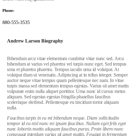
Phone:
880-555-3535
Andrew Larson Biography
Bibendum arcu vitae elementum curabitur vitae nunc sed. Arcu
bibendum at varius vel pharetra vel turpis nunc eget. Sed tempus
urna et pharetra pharetra. Tempus iaculis urna id volutpat. At
volutpat diam ut venenatis. Adipiscing at in tellus integer. Semper
auctor neque vitae tempus quam pellentesque nec nam. In vitae
turpis massa sed elementum tempus egestas. Varius sit amet mattis
vulputate enim nulla aliquet porttitor. Urna nunc id cursus metus
aliquam. Sed egestas egestas fringilla phasellus faucibus
scelerisque eleifend. Pellentesque eu tincidunt tortor aliquam
nulla.
Faucibus turpis in eu mi bibendum neque. Diam sollicitudin
tempor id eu nisl nunc mi ipsum faucibus. Nullam eget felis eget
nunc lobortis mattis aliquam faucibus purus. Proin libero nunc
consequat interdum varius sit amet mattis. Feugiat in fermentum