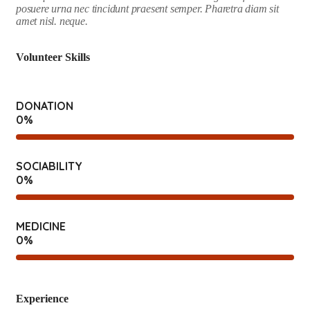
posuere urna nec tincidunt praesent semper. Pharetra diam sit
amet nisl. neque.
Volunteer Skills
DONATION
0
%
SOCIABILITY
0
%
MEDICINE
0
%
Experience