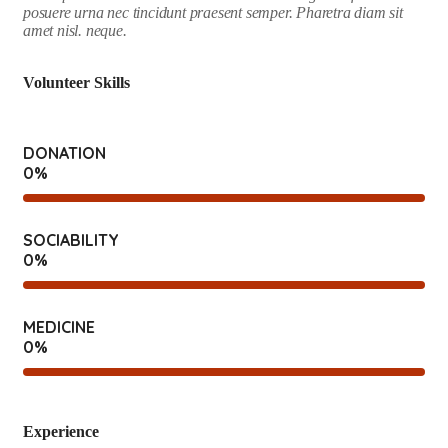
posuere urna nec tincidunt praesent semper. Pharetra diam sit
amet nisl. neque.
Volunteer Skills
DONATION
0
%
SOCIABILITY
0
%
MEDICINE
0
%
Experience