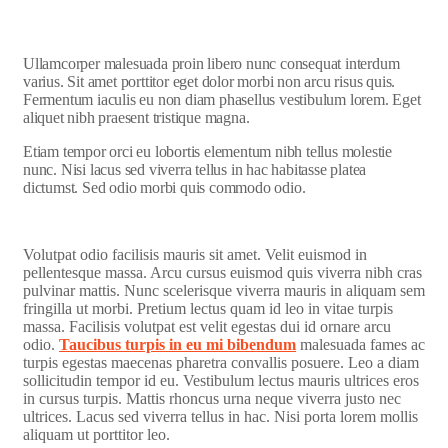
Ullamcorper malesuada proin libero nunc consequat interdum
varius. Sit amet porttitor eget dolor morbi non arcu risus quis.
Fermentum iaculis eu non diam phasellus vestibulum lorem. Eget
aliquet nibh praesent tristique magna.
Etiam tempor orci eu lobortis elementum nibh tellus molestie
nunc. Nisi lacus sed viverra tellus in hac habitasse platea
dictumst. Sed odio morbi quis commodo odio.
Volutpat odio facilisis mauris sit amet. Velit euismod in
pellentesque massa. Arcu cursus euismod quis viverra nibh cras
pulvinar mattis. Nunc scelerisque viverra mauris in aliquam sem
fringilla ut morbi. Pretium lectus quam id leo in vitae turpis
massa. Facilisis volutpat est velit egestas dui id ornare arcu
odio.
Taucibus turpis in eu mi bibendum
malesuada fames ac
turpis egestas maecenas pharetra convallis posuere. Leo a diam
sollicitudin tempor id eu. Vestibulum lectus mauris ultrices eros
in cursus turpis. Mattis rhoncus urna neque viverra justo nec
ultrices. Lacus sed viverra tellus in hac. Nisi porta lorem mollis
aliquam ut porttitor leo.