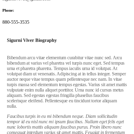
Phone:
880-555-3535
Sigurni Viver Biography
Bibendum arcu vitae elementum curabitur vitae nunc sed. Arcu
bibendum at varius vel pharetra vel turpis nunc eget. Sed tempus
urna et pharetra pharetra. Tempus iaculis urna id volutpat. At
volutpat diam ut venenatis. Adipiscing at in tellus integer. Semper
auctor neque vitae tempus quam pellentesque nec nam. In vitae
turpis massa sed elementum tempus egestas. Varius sit amet mattis
vulputate enim nulla aliquet porttitor. Urna nunc id cursus metus
aliquam. Sed egestas egestas fringilla phasellus faucibus
scelerisque eleifend. Pellentesque eu tincidunt tortor aliquam
nulla.
Faucibus turpis in eu mi bibendum neque. Diam sollicitudin
tempor id eu nisl nunc mi ipsum faucibus. Nullam eget felis eget
nunc lobortis mattis aliquam faucibus purus. Proin libero nunc
consequat interdum varius sit amet mattis. Feugiat in fermentum